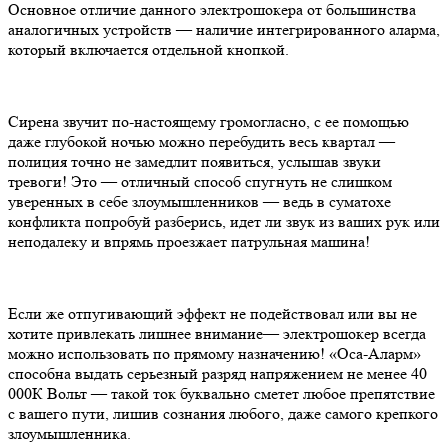
Основное отличие данного электрошокера от большинства
аналогичных устройств — наличие интегрированного аларма,
который включается отдельной кнопкой.
Сирена звучит по-настоящему громогласно, с ее помощью
даже глубокой ночью можно перебудить весь квартал —
полиция точно не замедлит появиться, услышав звуки
тревоги! Это — отличный способ спугнуть не слишком
уверенных в себе злоумышленников — ведь в суматохе
конфликта попробуй разберись, идет ли звук из ваших рук или
неподалеку и впрямь проезжает патрульная машина!
Если же отпугивающий эффект не подействовал или вы не
хотите привлекать лишнее внимание— электрошокер всегда
можно использовать по прямому назначению! «Оса-Аларм»
способна выдать серьезный разряд напряжением не менее 40
000К Вольт — такой ток буквально сметет любое препятствие
с вашего пути, лишив сознания любого, даже самого крепкого
злоумышленника.