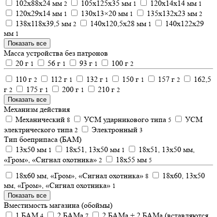
102х88х24 мм
105х125х35 мм
120х14х14 мм
2
1
1
120х29х14 мм
130х13×20 мм
135х132х23 мм
1
1
2
138х118х39,5 мм
140х120,5х28 мм
140х122х29
2
1
мм
1
Показать все
Масса устройства без патронов
20 г
56 г
93 г
100 г
1
1
1
2
110 г
112 г
132 г
150 г
157 г
162,5
2
1
1
1
2
г
175 г
200 г
210 г
2
1
1
2
Показать все
Механизм действия
Механический
УСМ ударникового типа
УСМ
8
5
электрического типа
Электронный
2
3
Тип боеприпаса (БАМ)
13х50 мм
18х51, 13х50 мм
18х51, 13х50 мм,
1
1
«Гром», «Сигнал охотника»
18х55 мм
2
5
18х60 мм, «Гром», «Сигнал охотника»
18х60, 13х50
8
мм, «Гром», «Сигнал охотника»
1
Показать все
Вместимость магазина (обоймы)
1 БАМ
2 БАМа
2 БАМа + 2 БАМа (вставляются
4
7