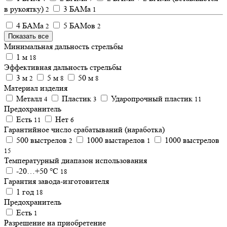
в рукоятку)
3 БАМа
2
1
4 БАМа
5 БАМов
2
2
Показать все
Минимальная дальность стрельбы
1 м
18
Эффективная дальность стрельбы
3 м
5 м
50 м
2
8
8
Материал изделия
Металл
Пластик
Ударопрочный пластик
4
3
11
Предохранитель
Есть
Нет
11
6
Гарантийное число срабатываний (наработка)
500 выстрелов
1000 выстарелов
1000 выстрелов
2
1
15
Температурный диапазон использования
-20…+50 °С
18
Гарантия завода-изготовителя
1 год
18
Предохранитель
Есть
1
Разрешение на приобретение