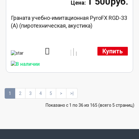
1 500руб.
Граната учебно-имитационная PyroFX RGD-33
(A) (пиротехническая, акустика)
Купить
1
2
3
4
5
>
>|
Показано с 1 по 36 из 165 (всего 5 страниц)