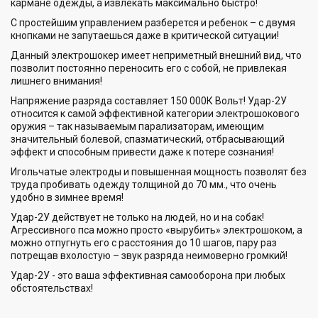
кармане одежды, а извлекать максимально быстро!
С простейшим управлением разберется и ребенок – с двумя
кнопками не запутаешься даже в критической ситуации!
Данный электрошокер имеет неприметный внешний вид, что
позволит постоянно переносить его с собой, не привлекая
лишнего внимания!
Напряжение разряда составляет 150 000К Вольт! Удар-2У
относится к самой эффективной категории электрошокового
оружия – так называемым парализаторам, имеющим
значительный болевой, спазматический, отбрасывающий
эффект и способным привести даже к потере сознания!
Игольчатые электроды и повышенная мощность позволят без
труда пробивать одежду толщиной до 70 мм., что очень
удобно в зимнее время!
Удар-2У действует не только на людей, но и на собак!
Агрессивного пса можно просто «вырубить» электрошоком, а
можно отпугнуть его с расстояния до 10 шагов, пару раз
потрещав вхолостую – звук разряда неимоверно громкий!
Удар-2У - это ваша эффективная самооборона при любых
обстоятельствах!